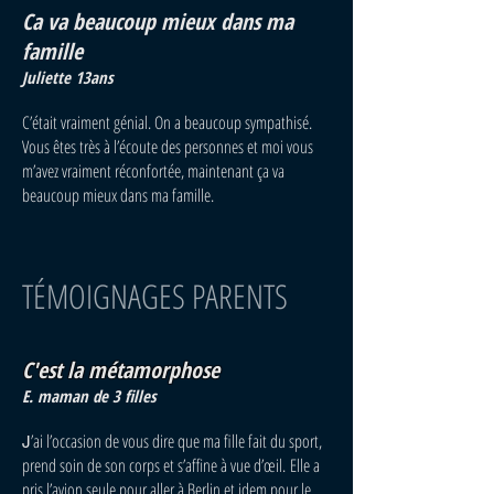
Ca va beaucoup mieux dans ma
famille
Juliette 13ans
C’était vraiment génial. On a beaucoup sympathisé.
Vous êtes très à l’écoute des personnes et moi vous
m’avez vraiment réconfortée, maintenant ça va
beaucoup mieux dans ma famille.
TÉMOIGNAGES PARENTS
C'est la métamorphose
E. maman de 3 filles
’ai l’occasion de vous dire que ma fille fait du sport,
J
prend soin de son corps et s’affine à vue d’œil.
Elle a
pris l’avion seule pour aller à Berlin et idem pour le