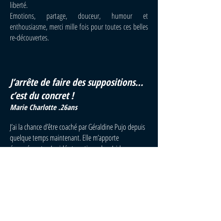
liberté.
Emotions, partage, douceur, humour et
enthousiasme, merci mille fois pour toutes ces belles
re-découvertes.
J’arrête de faire des suppositions…
c’est du concret !
Marie Charlotte .26ans
J’ai la chance d’être coaché par Géraldine Pujo depuis
quelque temps maintenant. Elle m’apporte
énormément, m’a aidé et continue de m’aider sur
différents sujets. Les séances permettent
d’extérioriser, de se poser des questions qu’on ne se
poserait pas ou peu au quotidien, de se fixer des
objectifs atteignables, c’est du concret!
Cela me permet de me focaliser sur moi, d’apprendre
à penser à moi avant de penser aux autres, mais aussi