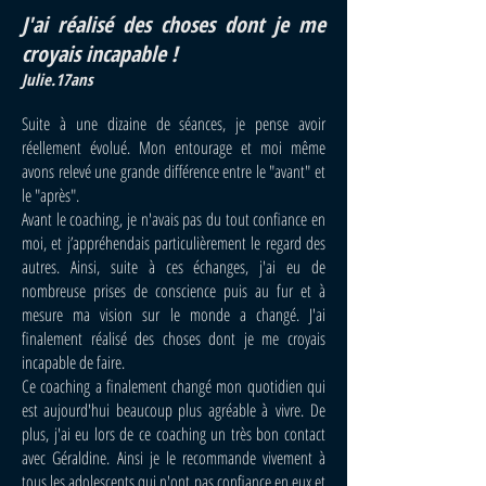
J'ai réalisé des choses dont je me
croyais incapable !
Julie.17ans
Suite à une dizaine de séances, je pense avoir
réellement évolué. Mon entourage et moi même
avons relevé une grande différence entre le "avant" et
le "après".
Avant le coaching, je n'avais pas du tout confiance en
moi, et j’appréhendais particulièrement le regard des
autres. Ainsi, suite à ces échanges, j'ai eu de
nombreuse prises de conscience puis au fur et à
mesure ma vision sur le monde a changé. J'ai
finalement réalisé des choses dont je me croyais
incapable de faire.
Ce coaching a finalement changé mon quotidien qui
est aujourd'hui beaucoup plus agréable à vivre. De
plus, j'ai eu lors de ce coaching un très bon contact
avec Géraldine. Ainsi je le recommande vivement à
tous les adolescents qui n'ont pas confiance en eux et